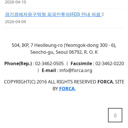
2026-04-10
경기경제자유구역청 외국인투자(FDI) 안내 자료
2026-04-09
504, IKP, 7 Heolleung-ro (Yeomgok-dong 300 - 6),
Seocho-gu, Seoul 06792, R. O. K
Phone(Rep.)
: 02-3462-0505 ㅣ
Facsimile
: 02-3462-0220
ㅣ
E-mail
: info@forca.org
COPYRIGHT(C) 2016 ALL RIGHTS RESERVED
FORCA
, SITE
BY
FORCA
.