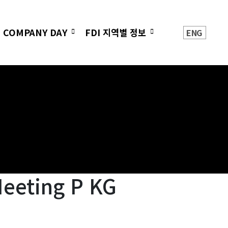
 COMPANY DAY
FDI 지역별 정보
ENG
eting P KG