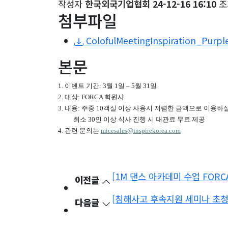
작성자
한국외국기업협회
24-12-16 16:10
조
첨부파일
ColofulMeetingInspiration_Purpl
본문
1. 이벤트 기간: 3
월
1
일 –
5
월
31
일
2. 대상: FORCA 회원사
3. 내용: 주중
10
객실 이상 사용시 저렴한 금액으로 이용하실 
최소
30
인 이상 식사 진행 시 대관료 무료 제공
4. 관련 문의는
micesales@inspirekorea.com
[1M 댄스 아카데미 수업 FORC
이전글
[침해사고 후속지원 세미나 초청
다음글