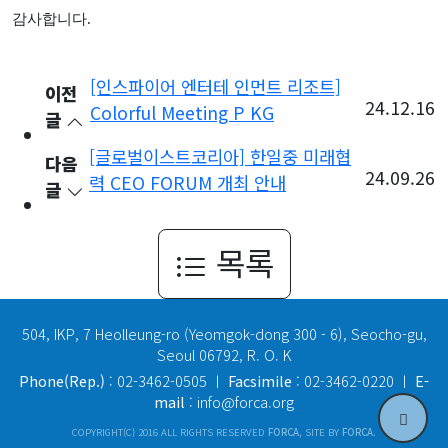
감사합니다
.
[인스파이어 엔터테 인먼트 리조트]
이전
24.12.16
Colorful Meeting P KG
글
[글로벌이스트코리아] 한일중 미래협
다음
24.09.26
력 CEO FORUM 개최 안내
글
목록
504, IKP, 7 Heolleung-ro (Yeomgok-dong 300 - 6), Seocho-gu,
Seoul 06792, R. O. K
Phone(Rep.)
: 02-3462-0505 ㅣ
Facsimile
: 02-3462-0220 ㅣ
E-
mail
: info@forca.org
COPYRIGHT(C) 2016 ALL RIGHTS RESERVED
FORCA
, SITE BY
FORCA
.