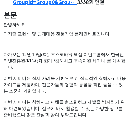
GroupId=Group0&Grou…
3558회 연결
본문
안녕하세요
.
디지털 포렌식 및 침해대응 전문기업 플레인비트입니다
.
다가오는
12
월
10
일
(
화
),
포스코타워 역삼 이벤트홀에서 한국인
터넷진흥원
(KISA)
과 함께
‘
침해사고 후속지원 세미나
’
를 개최합
니다
.
이번 세미나는 실제 사례를 기반으로 한 실질적인 침해사고 대응
가이드를 제공하며
,
전문가들의 경험과 통찰을 직접 들을 수 있
는 소중한 기회입니다
.
이번 세미나는 침해사고 피해를 최소화하고 재발을 방지하기 위
해 마련되었습니다
.
실무에 바로 활용할 수 있는 다양한 정보를
준비했으니 많은 관심과 참여 부탁드립니다
.