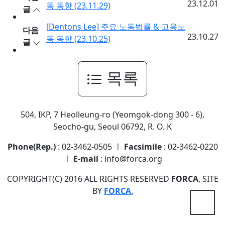
23.12.01
동 동향 (23.11.29)
글
[Dentons Lee] 주요 노동법률 & 고용노
다음
23.10.27
동 동향 (23.10.25)
글
목록
504, IKP, 7 Heolleung-ro (Yeomgok-dong 300 - 6),
Seocho-gu, Seoul 06792, R. O. K
Phone(Rep.)
: 02-3462-0505 ㅣ
Facsimile
: 02-3462-0220
ㅣ
E-mail
: info@forca.org
COPYRIGHT(C) 2016 ALL RIGHTS RESERVED
FORCA
, SITE
BY
FORCA
.